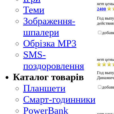
нет цен
Теми
2400
Зображення-
Год выпу
действия
шпалери
добав
Обрізка MP3
SMS-
нет цен
поздоровлення
Год выпу
Каталог товарів
Динамиче
Планшети
добав
Смарт-годинники
PowerBank
нет цен