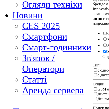
Огляди техніки
брендо
Innovati
Новини
а запрос
автосиг
CES 2025
надежнос
Смартфони
Смарт-годинники
Зв'язок /
Фи
Тип:
Оператори
с одно
с двух
Статті
Опции:
Аренда сервера
GSM о
Дистан
Динами
Поиск по