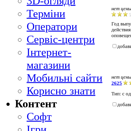
3D-огляди
нет цен
Терміни
Оператори
Год выпу
действия
оповеще
Сервіс-центри
добав
Інтернет-
магазини
Мобильні сайти
нет цен
2625
Корисно знати
Тип: с о
Контент
добав
Софт
Ігри