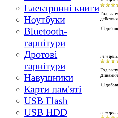
Електронні книги
Год выпу
Ноутбуки
действия
Bluetooth-
добав
гарнітури
Дротові
нет цен
гарнітури
Год выпу
Навушники
Динамиче
добав
Карти пам'яті
USB Flash
USB HDD
нет цен