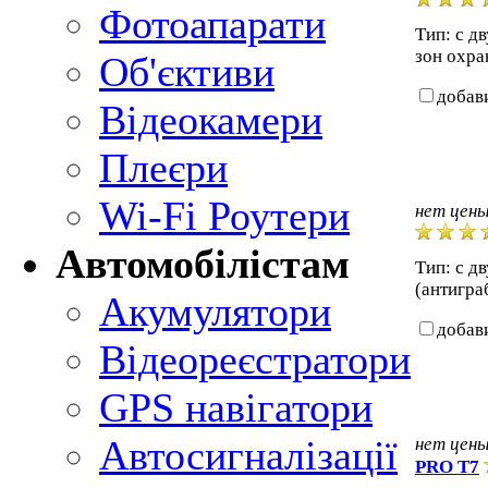
Фотоапарати
Тип: с д
зон охра
Об'єктиви
добав
Відеокамери
Плеєри
Wi-Fi Роутери
нет цен
Автомобілістам
Тип: с д
(антигра
Акумулятори
добав
Відеореєстратори
GPS навігатори
Автосигналізації
нет цен
PRO T7