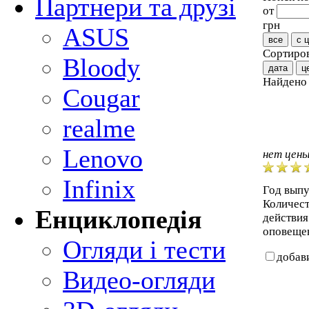
Партнери та друзі
от
грн
ASUS
все
с 
Сортиров
Bloody
дата
ц
Найден
Cougar
realme
Lenovo
нет цен
Infinix
Год выпу
Количест
Енциклопедія
действия
оповеще
Огляди і тести
добав
Видео-огляди