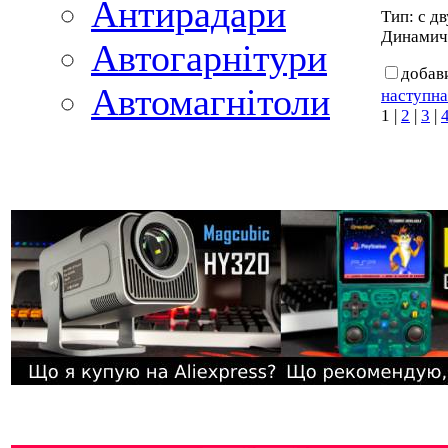
Антирадари
Тип: с д
Динамиче
Автогарнітури
добав
Автомагнітоли
наступна
1
|
2
|
3
|